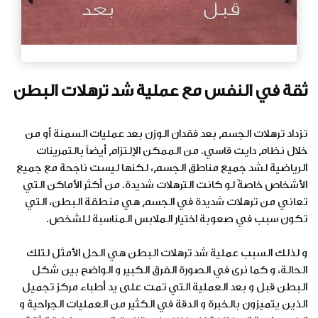
ثقة في النفس مع عملية شد ترهلات البطن
تزداد ترهلات الجسم بعد فقدان الوزن بعد عمليات السمنة أو من
خلال نظام دايت قاسي. من الممكن الإلتزام أيضاً بالتمرينات
الرياضية لشد جميع مناطق الجسم، لكنها ليست ناجحة مع جميع
الأشخاص خاصةً لو كانت الترهلات شديدة. من أكثر الأماكن التي
تعاني من ترهلات شديدة في الجسم هي منطقة البطن، التي
تكون سبب في صعوبة اختيار الملابس المناسبة للشخص.
و لذلك السبب عملية شد ترهلات البطن هي الحل الأمثل لتلك
الحالة، و كما نرى في الصورة الفرق الكبير و الواضح بين شكل
البطن قبل و بعد العملية التي تمت على يد أطباء مركز تجميل
الذين يتميزون بالخبرة و الدقة في الكثير من العمليات الجراحية و